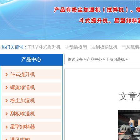
热门关键词：
TH型斗式提升机
手动插板阀
埋刮板输送机
干灰散装
产品中心
输送设备
>
产品中心
>
干灰散装机
>
斗式提升机
螺旋输送机
文章作
粉尘加湿机
刮板输送机
星型卸料器
通风蝶阀