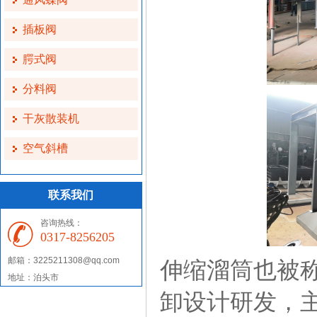
插板阀
腭式阀
分料阀
干灰散装机
空气斜槽
联系我们
咨询热线：
0317-8256205
邮箱：3225211308@qq.com
伸缩溜筒也被
地址：泊头市
卸设计研发，