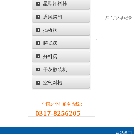
星型卸料器
通风蝶阀
共
1
页
3
条记录
插板阀
腭式阀
分料阀
干灰散装机
空气斜槽
全国24小时服务热线：
0317-8256205
网站首页