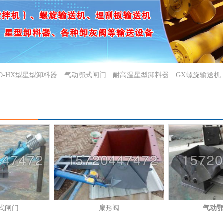
D-HX型星型卸料器
气动鄂式闸门
耐高温星型卸料器
GX螺旋输送机
式闸门
扇形阀
气动