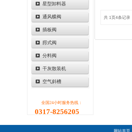
星型卸料器
通风蝶阀
共
1
页
4
条记录
插板阀
腭式阀
分料阀
干灰散装机
空气斜槽
全国24小时服务热线：
0317-8256205
网站首页