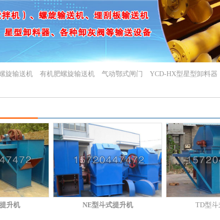
X螺旋输送机
有机肥螺旋输送机
气动鄂式闸门
YCD-HX型星型卸料器
式提升机
NE型斗式提升机
TD型