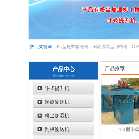
热门关键词：
FU型链式输送机
耐高温星型卸料器
G
产品推荐
产品中心
Product center
斗式提升机
螺旋输送机
粉尘加湿机
刮板输送机
TH型斗