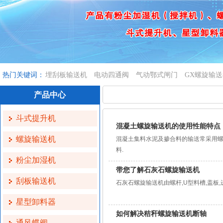
热门关键词：
埋刮板输送机
电动四通阀
气动鄂式闸门
GX螺旋输
产品中心
斗式提升机
混凝土螺旋输送机的使用性能特点
螺旋输送机
混凝土集料水泥及掺合料的输送常采用螺旋输
料.
粉尘加湿机
带您了解石灰石螺旋输送机
刮板输送机
石灰石螺旋输送机由螺杆,U型料槽,盖板,
星型卸料器
如何解决秸秆螺旋输送机断轴
通风蝶阀