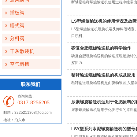
断轴是秸秆螺旋输送机使用过程中经常出
插板阀
LS型螺旋输送机的使用情况及故
腭式阀
LS型螺旋输送机螺旋机端头卸料段堵塞
口积料。
分料阀
磷复合肥螺旋输送机的科学操作
干灰散装机
磷复合肥螺旋输送机的输送原理是旋转的
擦阻力.
空气斜槽
秸秆输送螺旋输送机的构成及应用
秸秆输送螺旋输送机是由驱动装置,头部装配
联系我们
咨询热线：
0317-8256205
尿素螺旋输送机适用于化肥原料的
尿素螺旋输送机适用于化肥行业的原料输
邮箱：3225211308@qq.com
地址：泊头市
LSY型系列水泥螺旋输送机的型号
LSY型系列水泥螺旋输送机整体刚性好,